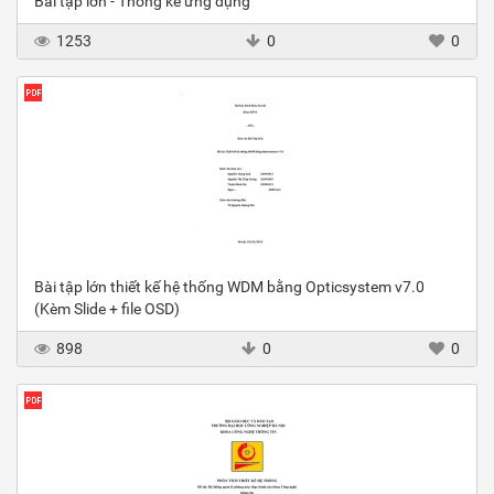
Bài tập lớn - Thống kê ứng dụng
1253
0
0
Bài tập lớn thiết kế hệ thống WDM bằng Opticsystem v7.0
(Kèm Slide + file OSD)
898
0
0