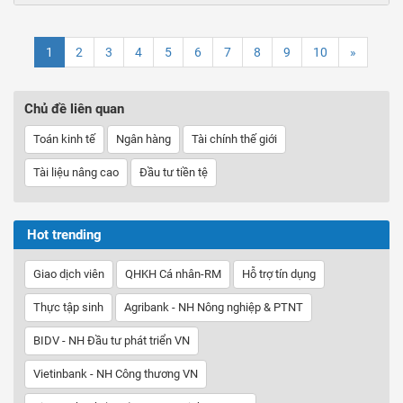
1
2
3
4
5
6
7
8
9
10
»
Chủ đề liên quan
Toán kinh tế
Ngân hàng
Tài chính thế giới
Tài liệu nâng cao
Đầu tư tiền tệ
Hot trending
Giao dịch viên
QHKH Cá nhân-RM
Hỗ trợ tín dụng
Thực tập sinh
Agribank - NH Nông nghiệp & PTNT
BIDV - NH Đầu tư phát triển VN
Vietinbank - NH Công thương VN