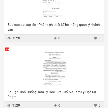
Báo cáo bài tập lớn - Phân tích thiết kế hệ thống quản lý khách
sạn
1528
0
0
Bài Tập Tình Huống Tâm Lý Học Lứa Tuổi Và Tâm Lý Học Sư
Phạm
1529
0
0