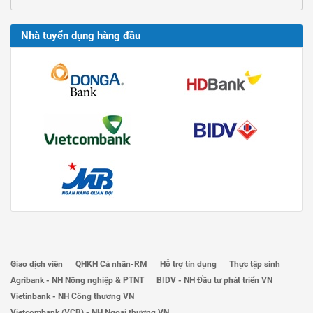
Nhà tuyển dụng hàng đầu
Giao dịch viên
QHKH Cá nhân-RM
Hỗ trợ tín dụng
Thực tập sinh
Agribank - NH Nông nghiệp & PTNT
BIDV - NH Đầu tư phát triển VN
Vietinbank - NH Công thương VN
Vietcombank (VCB) - NH Ngoại thương VN