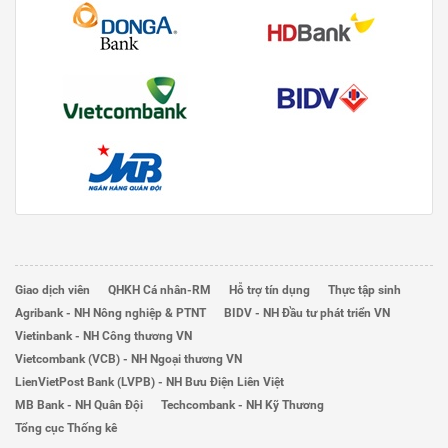
Giao dịch viên
QHKH Cá nhân-RM
Hỗ trợ tín dụng
Thực tập sinh
Agribank - NH Nông nghiệp & PTNT
BIDV - NH Đầu tư phát triển VN
Vietinbank - NH Công thương VN
Vietcombank (VCB) - NH Ngoại thương VN
LienVietPost Bank (LVPB) - NH Bưu Điện Liên Việt
MB Bank - NH Quân Đội
Techcombank - NH Kỹ Thương
Tổng cục Thống kê