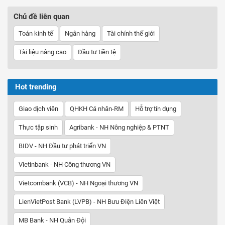
Chủ đề liên quan
Toán kinh tế
Ngân hàng
Tài chính thế giới
Tài liệu nâng cao
Đầu tư tiền tệ
Hot trending
Giao dịch viên
QHKH Cá nhân-RM
Hỗ trợ tín dụng
Thực tập sinh
Agribank - NH Nông nghiệp & PTNT
BIDV - NH Đầu tư phát triển VN
Vietinbank - NH Công thương VN
Vietcombank (VCB) - NH Ngoại thương VN
LienVietPost Bank (LVPB) - NH Bưu Điện Liên Việt
MB Bank - NH Quân Đội